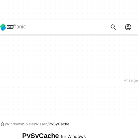
Windows
Spiele
Wissen
PySyCache
PySyCache
für Windows