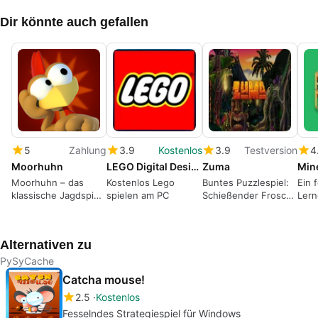
Dir könnte auch gefallen
5
Zahlung
3.9
Kostenlos
3.9
Testversion
4
Moorhuhn
LEGO Digital Designer
Zuma
Moorhuhn – das
Kostenlos Lego
Buntes Puzzlespiel:
Ein 
klassische Jagdspiel
spielen am PC
Schießender Frosch
Lern
mit einer
mit explosiven
Frischzellenkur
Effekten
Alternativen zu
PySyCache
Catcha mouse!
2.5
Kostenlos
Fesselndes Strategiespiel für Windows